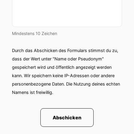
immer wieder vorstellen konnte.
00:01:09: Nun bekomme ich ja auch regelmäßig
Anfragen.
Mindestens 10 Zeichen
00:01:10: Ich habe da ein schönes Grundstück in
Portugal gefunden – in Kroatien oder in Serbien
Durch das Abschicken des Formulars stimmst du zu,
oder sonst.
dass der Wert unter "Name oder Pseudonym"
00:01:15: wo kann man dann nicht auch etwas
gespeichert wird und öffentlich angezeigt werden
machen?
kann. Wir speichern keine IP-Adressen oder andere
personenbezogene Daten. Die Nutzung deines echten
00:01:17: Und regelmäßig antworte ich darauf
Namens ist freiwillig.
Freunde!
00:01:20: Ich habe jetzt jahrelang recherchiert
was überhaupt auf Kreta möglich ist und ihr
Abschicken
kommt mit irgendwelchen Grundstücken nach
dem Motto kann man da auch was machen.